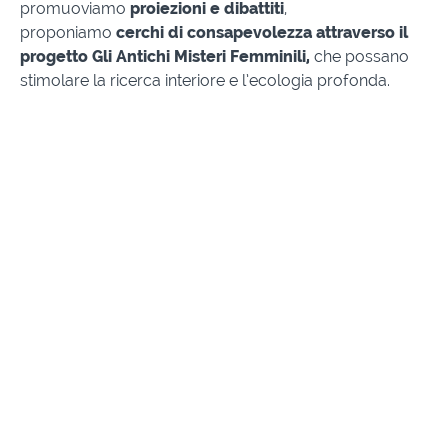
promuoviamo
proiezioni e dibattiti
,
proponiamo
cerchi di consapevolezza attraverso il
progetto Gli Antichi Misteri Femminili,
che possano
stimolare la ricerca interiore e l’ecologia profonda.
Cosa possiamo fare insieme
Scopri i percorsi di Vidyanam e degli Antichi Misteri
Femminili