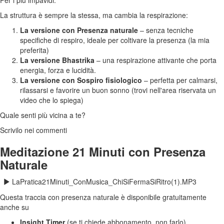
Per i più impavidi.
La struttura è sempre la stessa, ma cambia la respirazione:
La versione con Presenza naturale
– senza tecniche
specifiche di respiro, ideale per coltivare la presenza (la mia
preferita)
La versione Bhastrika
– una respirazione attivante che porta
energia, forza e lucidità.
La versione con Sospiro fisiologico
– perfetta per calmarsi,
rilassarsi e favorire un buon sonno (trovi nell'area riservata un
video che lo spiega)
Quale senti più vicina a te?
Scrivilo nei commenti
Meditazione 21 Minuti con Presenza
Naturale
LaPratica21Minuti_ConMusica_ChiSiFermaSiRitro(1).MP3
Questa traccia con presenza naturale è disponibile gratuitamente
anche su
Insight Timer
(se ti chiede abbonamento, non farlo)