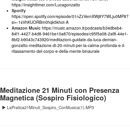
https://insighttimer.com/Lucagonzatto
Spotify
https://open.spotify.com/episode/01nZzVemXWj8Y7WLju0MP8?
si=-1sVhKUORBm0hqk5khot-A
Amazon Music
https://music.amazon.it/podcasts/b34dbeb4-
84f1-4427-b4d8-9461be10a870/episodes/c95f5a08-2af8-44e1-
8bf2-b9043c743920/meditazioni-guidate-da-luca-demian-
gonzatto-meditazione-di-20-minuti-per-la-calma-profonda-e-il-
rilassamento-del-corpo-e-della-mente-binaurale
Meditazione 21 Minuti con Presenza
Magnetica (Sospiro Fisiologico)
LaPratica21Minuti_Sospiro_ConMusica(1).MP3